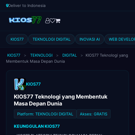
Deliver to Indonesia
KIOS77
TEKNOLOGI DIGITAL
INOVASI AI
WEB DEVELO
KIOS77
>
TEKNOLOGI
>
DIGITAL
>
KIOS77 Teknologi yang
Membentuk Masa Depan Dunia
KIOS77
KIOS77 Teknologi yang Membentuk
Masa Depan Dunia
Platform: TEKNOLOGI DIGITAL
Akses: GRATIS
KEUNGGULAN KIOS77