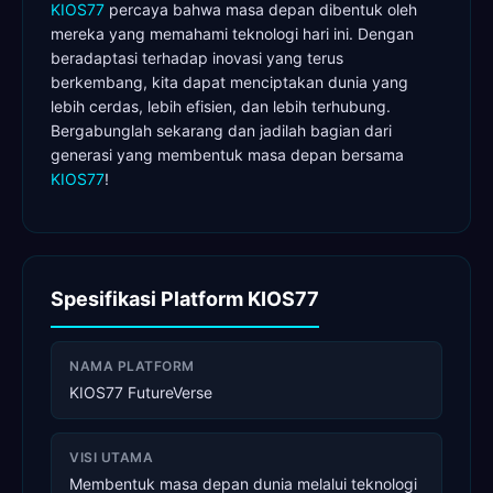
KIOS77
percaya bahwa masa depan dibentuk oleh
mereka yang memahami teknologi hari ini. Dengan
beradaptasi terhadap inovasi yang terus
berkembang, kita dapat menciptakan dunia yang
lebih cerdas, lebih efisien, dan lebih terhubung.
Bergabunglah sekarang dan jadilah bagian dari
generasi yang membentuk masa depan bersama
KIOS77
!
Spesifikasi Platform KIOS77
NAMA PLATFORM
KIOS77 FutureVerse
VISI UTAMA
Membentuk masa depan dunia melalui teknologi