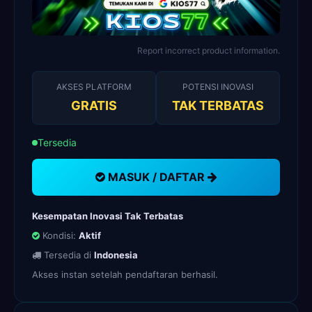
Report incorrect product information.
AKSES PLATFORM
POTENSI INOVASI
GRATIS
TAK TERBATAS
Tersedia
MASUK / DAFTAR
Kesempatan Inovasi Tak Terbatas
Kondisi:
Aktif
Tersedia di
Indonesia
Akses instan setelah pendaftaran berhasil.