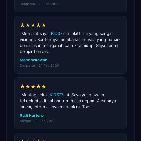
Surabaya - 20 Feb 2026
★★★★★
"Menurut saya,
KIOS77
ini platform yang sangat
visioner. Kontennya membahas inovasi yang benar-
benar akan mengubah cara kita hidup. Saya sudah
belajar banyak."
Made Wirawan
Denpasar - 21 Feb 2026
★★★★★
"Mantap sekali
KIOS77
ini. Saya yang awam
teknologi jadi paham tren masa depan. Aksesnya
lancar, informasinya mendalam. Top!"
Rudi Hartono
Medan - 20 Feb 2026