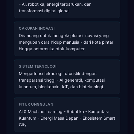
- AI, robotika, energi terbarukan, dan
transformasi digital global.
CAKUPAN INOVASI
Dirancang untuk mengeksplorasi inovasi yang
mengubah cara hidup manusia - dari kota pintar
hingga antarmuka otak-komputer.
SISTEM TEKNOLOGI
Mengadopsi teknologi futuristik dengan
transparansi tinggi - AI generatif, komputasi
kuantum, blockchain, IoT, dan bioteknologi.
FITUR UNGGULAN
AI & Machine Learning - Robotika - Komputasi
Kuantum - Energi Masa Depan - Ekosistem Smart
City