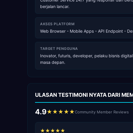
berjalan lancar.
AKSES PLATFORM
Web Browser - Mobile Apps - API Endpoint - D
TARGET PENGGUNA
Inovator, futuris, developer, pelaku bisnis digit
masa depan.
ULASAN TESTIMONI NYATA DARI ME
4.9
★★★★★
Community Member Reviews
★★★★★