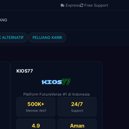
Express
Free Support
ANG
K ALTERNATIF
PELUANG KARIR
KIOS77
Platform FutureVerse #1 di Indonesia
500K+
24/7
Member Aktif
Support
4.9
Aman