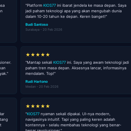
asa
"Platform
KIOS77
ini ibarat jendela ke masa depan. Saya
an
jadi paham teknologi apa yang akan mengubah dunia
dalam 10-20 tahun ke depan. Keren banget!"
Budi Santoso
Surabaya - 20 Feb 2026
★★★★★
sioner.
"Mantap sekali
KIOS77
ini. Saya yang awam teknologi jadi
kan
paham tren masa depan. Aksesnya lancar, informasinya
yak."
mendalam. Top!"
Rudi Hartono
Medan - 20 Feb 2026
★★★★★
dar
"
KIOS77
nyaman sekali dipakai. UI-nya modern,
ntang
navigasinya intuitif. Tapi yang paling keren adalah
t
kontennya - selalu membahas teknologi yang benar-
benar revolusioner."