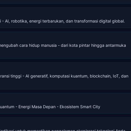
AI, robotika, energi terbarukan, dan transformasi digital global.
engubah cara hidup manusia - dari kota pintar hingga antarmuka
ansi tinggi - AI generatif, komputasi kuantum, blockchain, IoT, dan
Kuantum - Energi Masa Depan - Ekosistem Smart City
dedikasi untuk memastikan pengalaman eksplorasi teknologi Anda