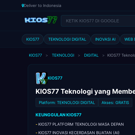
Deliver to Indonesia
KIOS77
TEKNOLOGI DIGITAL
INOVASI AI
WEB 
KIOS77
>
TEKNOLOGI
>
DIGITAL
>
KIOS77 Teknol
KIOS77
KIOS77 Teknologi yang Memb
Platform: TEKNOLOGI DIGITAL
Akses: GRATIS
KEUNGGULAN KIOS77
KIOS77 PLATFORM TEKNOLOGI MASA DEPAN
KIOS77 INOVASI KECERDASAN BUATAN (AI)