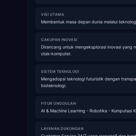
VISI UTAMA
Membentuk masa depan dunia melalui teknologi - 
CAKUPAN INOVASI
Dirancang untuk mengeksplorasi inovasi yang m
otak-komputer.
SISTEM TEKNOLOGI
Mengadopsi teknologi futuristik dengan transpar
bioteknologi.
FITUR UNGGULAN
AI & Machine Learning - Robotika - Komputasi 
LAYANAN DUKUNGAN
Customer Service 24/7 yang responsif dan ber