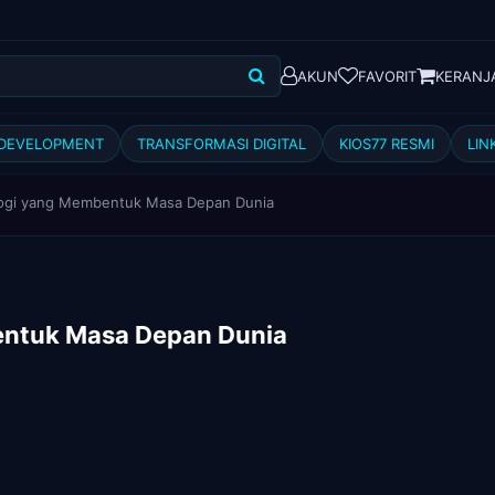
AKUN
FAVORIT
KERANJ
DEVELOPMENT
TRANSFORMASI DIGITAL
KIOS77 RESMI
LIN
ogi yang Membentuk Masa Depan Dunia
entuk Masa Depan Dunia