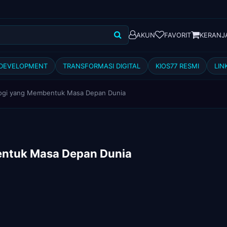
AKUN
FAVORIT
KERANJ
DEVELOPMENT
TRANSFORMASI DIGITAL
KIOS77 RESMI
LIN
ogi yang Membentuk Masa Depan Dunia
entuk Masa Depan Dunia