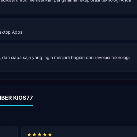
esktop Apps
al, dan siapa saja yang ingin menjadi bagian dari revolusi teknologi
MBER KIOS77
★★★★★