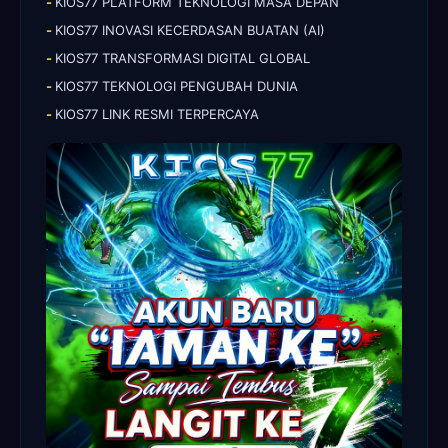
KIOS77 PLATFORM TEKNOLOGI MASA DEPAN
KIOS77 INOVASI KECERDASAN BUATAN (AI)
KIOS77 TRANSFORMASI DIGITAL GLOBAL
KIOS77 TEKNOLOGI PENGUBAH DUNIA
KIOS77 LINK RESMI TERPERCAYA