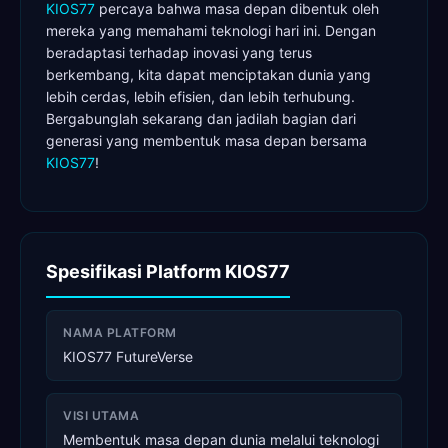
KIOS77
percaya bahwa masa depan dibentuk oleh
mereka yang memahami teknologi hari ini. Dengan
beradaptasi terhadap inovasi yang terus
berkembang, kita dapat menciptakan dunia yang
lebih cerdas, lebih efisien, dan lebih terhubung.
Bergabunglah sekarang dan jadilah bagian dari
generasi yang membentuk masa depan bersama
KIOS77
!
Spesifikasi Platform KIOS77
NAMA PLATFORM
KIOS77 FutureVerse
VISI UTAMA
Membentuk masa depan dunia melalui teknologi