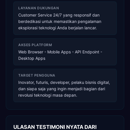
LAYANAN DUKUNGAN
Customer Service 24/7 yang responsif dan
berdedikasi untuk memastikan pengalaman
eksplorasi teknologi Anda berjalan lancar.
AKSES PLATFORM
Web Browser - Mobile Apps - API Endpoint -
Desktop Apps
TARGET PENGGUNA
Inovator, futuris, developer, pelaku bisnis digital,
dan siapa saja yang ingin menjadi bagian dari
revolusi teknologi masa depan.
ULASAN TESTIMONI NYATA DARI