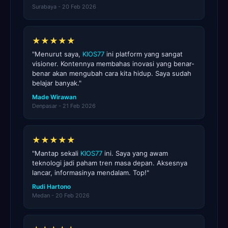
Surabaya - 20 Feb 2026
★★★★★
"Menurut saya,
KIOS77
ini platform yang sangat
visioner. Kontennya membahas inovasi yang benar-
benar akan mengubah cara kita hidup. Saya sudah
belajar banyak."
Made Wirawan
Denpasar - 21 Feb 2026
★★★★★
"Mantap sekali
KIOS77
ini. Saya yang awam
teknologi jadi paham tren masa depan. Aksesnya
lancar, informasinya mendalam. Top!"
Rudi Hartono
Medan - 20 Feb 2026