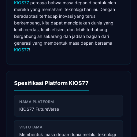
KIOS77
percaya bahwa masa depan dibentuk oleh
mereka yang memahami teknologi hari ini. Dengan
beradaptasi terhadap inovasi yang terus
berkembang, kita dapat menciptakan dunia yang
lebih cerdas, lebih efisien, dan lebih terhubung.
Bergabunglah sekarang dan jadilah bagian dari
generasi yang membentuk masa depan bersama
KIOS77
!
Spesifikasi Platform KIOS77
NAMA PLATFORM
KIOS77 FutureVerse
VISI UTAMA
Membentuk masa depan dunia melalui teknologi