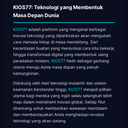
KIOS77: Teknologi yang Membentuk
Masa Depan Dunia
KIOS77
adalah platform yang mengenal berbagai
inovasi teknologi yang diperkirakan akan mengubah
cara manusia hidup di masa mendatang. Dari
kecerdasan buatan yang merevolusi cara kita bekerja,
hingga transformasi digital yang membentuk ulang
peradaban modern,
KIOS77
hadir sebagai gerbang
utama menuju dunia masa depan yang penuh
kemungkinan.
Didukung oleh riset teknologi mutakhir dan sistem
keamanan berstandar tinggi,
KIOS77
menjadi pilihan
utama bagi mereka yang ingin selalu selangkah lebih
maju dalam memahami inovasi global. Setiap fitur
dirancang untuk memberikan wawasan mendalam
dan memberdayakan Anda menghadapi revolusi
teknologi yang akan datang.