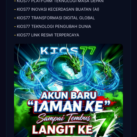
KIOS77 PLATFORM TEKNOLOGI MASA DEPAN
KIOS77 INOVASI KECERDASAN BUATAN (AI)
KIOS77 TRANSFORMASI DIGITAL GLOBAL
KIOS77 TEKNOLOGI PENGUBAH DUNIA
KIOS77 LINK RESMI TERPERCAYA