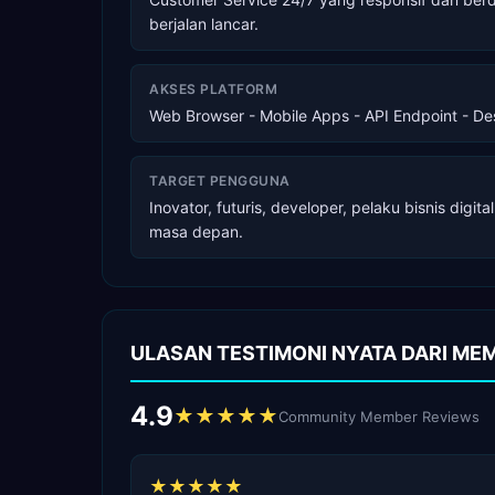
berjalan lancar.
AKSES PLATFORM
Web Browser - Mobile Apps - API Endpoint - D
TARGET PENGGUNA
Inovator, futuris, developer, pelaku bisnis digit
masa depan.
ULASAN TESTIMONI NYATA DARI ME
4.9
★★★★★
Community Member Reviews
★★★★★