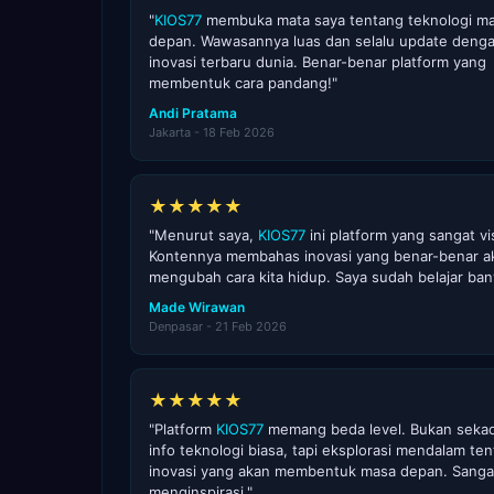
"
KIOS77
membuka mata saya tentang teknologi m
depan. Wawasannya luas dan selalu update deng
inovasi terbaru dunia. Benar-benar platform yang
membentuk cara pandang!"
Andi Pratama
Jakarta - 18 Feb 2026
★★★★★
"Menurut saya,
KIOS77
ini platform yang sangat vi
Kontennya membahas inovasi yang benar-benar a
mengubah cara kita hidup. Saya sudah belajar ban
Made Wirawan
Denpasar - 21 Feb 2026
★★★★★
"Platform
KIOS77
memang beda level. Bukan seka
info teknologi biasa, tapi eksplorasi mendalam te
inovasi yang akan membentuk masa depan. Sanga
menginspirasi."