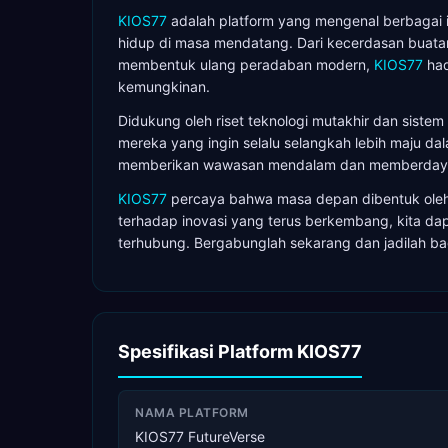
KIOS77
adalah platform yang mengenal berbagai 
hidup di masa mendatang. Dari kecerdasan buatan 
membentuk ulang peradaban modern,
KIOS77
had
kemungkinan.
Didukung oleh riset teknologi mutakhir dan siste
mereka yang ingin selalu selangkah lebih maju dal
memberikan wawasan mendalam dan memberdayaka
KIOS77
percaya bahwa masa depan dibentuk oleh 
terhadap inovasi yang terus berkembang, kita dapa
terhubung. Bergabunglah sekarang dan jadilah 
Spesifikasi Platform KIOS77
NAMA PLATFORM
KIOS77 FutureVerse