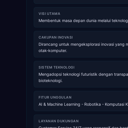
VISI UTAMA
Membentuk masa depan dunia melalui teknologi - 
CAKUPAN INOVASI
Dirancang untuk mengeksplorasi inovasi yang m
otak-komputer.
SISTEM TEKNOLOGI
Mengadopsi teknologi futuristik dengan transpar
bioteknologi.
FITUR UNGGULAN
AI & Machine Learning - Robotika - Komputasi 
LAYANAN DUKUNGAN
Customer Service 24/7 yang responsif dan ber