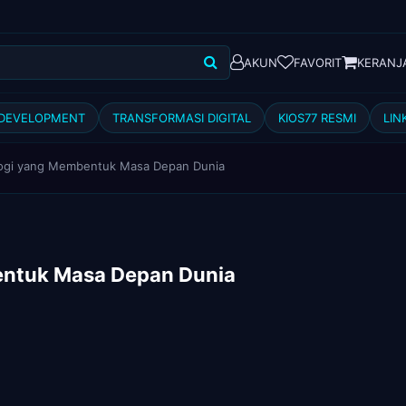
AKUN
FAVORIT
KERANJ
DEVELOPMENT
TRANSFORMASI DIGITAL
KIOS77 RESMI
LIN
ogi yang Membentuk Masa Depan Dunia
entuk Masa Depan Dunia