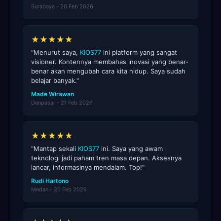
Surabaya - 20 Feb 2026
★★★★★
"Menurut saya,
KIOS77
ini platform yang sangat
visioner. Kontennya membahas inovasi yang benar-
benar akan mengubah cara kita hidup. Saya sudah
belajar banyak."
Made Wirawan
Denpasar - 21 Feb 2026
★★★★★
"Mantap sekali
KIOS77
ini. Saya yang awam
teknologi jadi paham tren masa depan. Aksesnya
lancar, informasinya mendalam. Top!"
Rudi Hartono
Medan - 20 Feb 2026