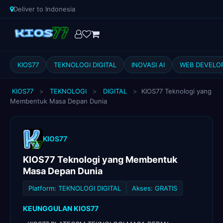
Deliver to Indonesia
KIOS77
TEKNOLOGI DIGITAL
INOVASI AI
WEB DEVELO
KIOS77
>
TEKNOLOGI
>
DIGITAL
>
KIOS77 Teknologi yang
Membentuk Masa Depan Dunia
KIOS77
KIOS77 Teknologi yang Membentuk
Masa Depan Dunia
Platform: TEKNOLOGI DIGITAL
Akses: GRATIS
KEUNGGULAN KIOS77