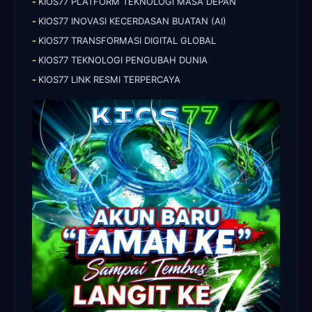
KIOS77 PLATFORM TEKNOLOGI MASA DEPAN
KIOS77 INOVASI KECERDASAN BUATAN (AI)
KIOS77 TRANSFORMASI DIGITAL GLOBAL
KIOS77 TEKNOLOGI PENGUBAH DUNIA
KIOS77 LINK RESMI TERPERCAYA