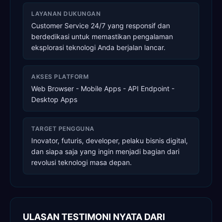
LAYANAN DUKUNGAN
Customer Service 24/7 yang responsif dan
berdedikasi untuk memastikan pengalaman
eksplorasi teknologi Anda berjalan lancar.
AKSES PLATFORM
Web Browser - Mobile Apps - API Endpoint -
Desktop Apps
TARGET PENGGUNA
Inovator, futuris, developer, pelaku bisnis digital,
dan siapa saja yang ingin menjadi bagian dari
revolusi teknologi masa depan.
ULASAN TESTIMONI NYATA DARI