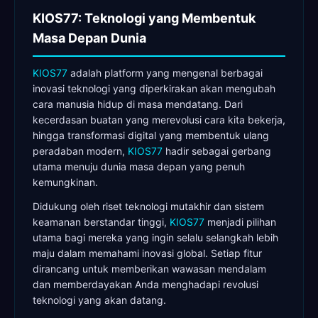
KIOS77: Teknologi yang Membentuk
Masa Depan Dunia
KIOS77
adalah platform yang mengenal berbagai
inovasi teknologi yang diperkirakan akan mengubah
cara manusia hidup di masa mendatang. Dari
kecerdasan buatan yang merevolusi cara kita bekerja,
hingga transformasi digital yang membentuk ulang
peradaban modern,
KIOS77
hadir sebagai gerbang
utama menuju dunia masa depan yang penuh
kemungkinan.
Didukung oleh riset teknologi mutakhir dan sistem
keamanan berstandar tinggi,
KIOS77
menjadi pilihan
utama bagi mereka yang ingin selalu selangkah lebih
maju dalam memahami inovasi global. Setiap fitur
dirancang untuk memberikan wawasan mendalam
dan memberdayakan Anda menghadapi revolusi
teknologi yang akan datang.