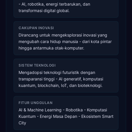
- AI, robotika, energi terbarukan, dan
transformasi digital global.
CAKUPAN INOVASI
Dirancang untuk mengeksplorasi inovasi yang
mengubah cara hidup manusia - dari kota pintar
hingga antarmuka otak-komputer.
SISTEM TEKNOLOGI
Mengadopsi teknologi futuristik dengan
transparansi tinggi - AI generatif, komputasi
kuantum, blockchain, IoT, dan bioteknologi.
FITUR UNGGULAN
AI & Machine Learning - Robotika - Komputasi
Kuantum - Energi Masa Depan - Ekosistem Smart
City