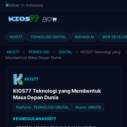
Deliver to Indonesia
KIOS77
TEKNOLOGI DIGITAL
INOVASI AI
WEB DEVELO
KIOS77
>
TEKNOLOGI
>
DIGITAL
>
KIOS77 Teknologi yang
Membentuk Masa Depan Dunia
KIOS77
KIOS77 Teknologi yang Membentuk
Masa Depan Dunia
Platform: TEKNOLOGI DIGITAL
Akses: GRATIS
KEUNGGULAN KIOS77