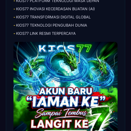
KIOS77 PLATFORM TEKNOLOGI MASA DEPAN
KIOS77 INOVASI KECERDASAN BUATAN (AI)
KIOS77 TRANSFORMASI DIGITAL GLOBAL
KIOS77 TEKNOLOGI PENGUBAH DUNIA
KIOS77 LINK RESMI TERPERCAYA