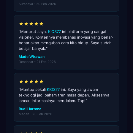
Surabaya - 20 Feb 2026
★★★★★
"Menurut saya,
KIOS77
ini platform yang sangat
visioner. Kontennya membahas inovasi yang benar-
benar akan mengubah cara kita hidup. Saya sudah
belajar banyak."
Made Wirawan
Denpasar - 21 Feb 2026
★★★★★
"Mantap sekali
KIOS77
ini. Saya yang awam
teknologi jadi paham tren masa depan. Aksesnya
lancar, informasinya mendalam. Top!"
Rudi Hartono
Medan - 20 Feb 2026