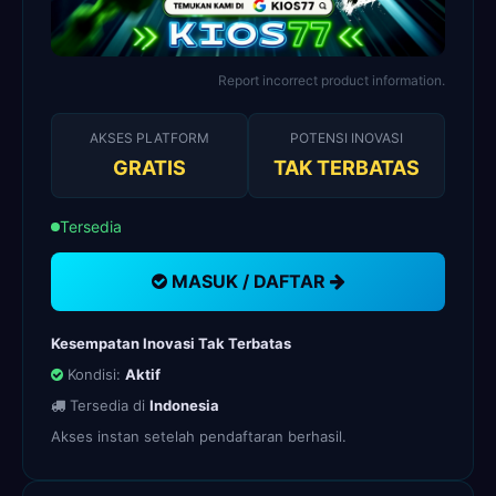
Report incorrect product information.
AKSES PLATFORM
POTENSI INOVASI
GRATIS
TAK TERBATAS
Tersedia
MASUK / DAFTAR
Kesempatan Inovasi Tak Terbatas
Kondisi:
Aktif
Tersedia di
Indonesia
Akses instan setelah pendaftaran berhasil.