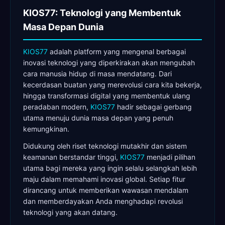
KIOS77: Teknologi yang Membentuk
Masa Depan Dunia
KIOS77
adalah platform yang mengenal berbagai
inovasi teknologi yang diperkirakan akan mengubah
cara manusia hidup di masa mendatang. Dari
kecerdasan buatan yang merevolusi cara kita bekerja,
hingga transformasi digital yang membentuk ulang
peradaban modern,
KIOS77
hadir sebagai gerbang
utama menuju dunia masa depan yang penuh
kemungkinan.
Didukung oleh riset teknologi mutakhir dan sistem
keamanan berstandar tinggi,
KIOS77
menjadi pilihan
utama bagi mereka yang ingin selalu selangkah lebih
maju dalam memahami inovasi global. Setiap fitur
dirancang untuk memberikan wawasan mendalam
dan memberdayakan Anda menghadapi revolusi
teknologi yang akan datang.