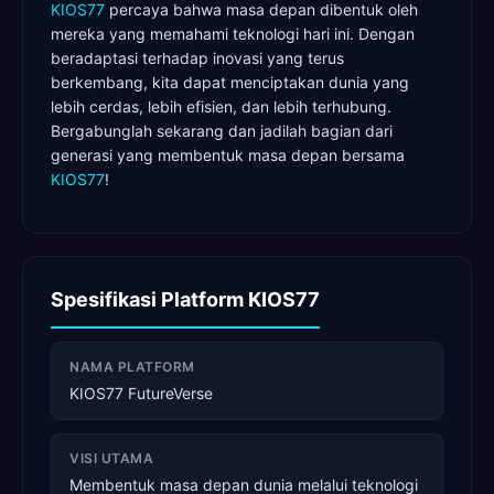
KIOS77
percaya bahwa masa depan dibentuk oleh
mereka yang memahami teknologi hari ini. Dengan
beradaptasi terhadap inovasi yang terus
berkembang, kita dapat menciptakan dunia yang
lebih cerdas, lebih efisien, dan lebih terhubung.
Bergabunglah sekarang dan jadilah bagian dari
generasi yang membentuk masa depan bersama
KIOS77
!
Spesifikasi Platform KIOS77
NAMA PLATFORM
KIOS77 FutureVerse
VISI UTAMA
Membentuk masa depan dunia melalui teknologi