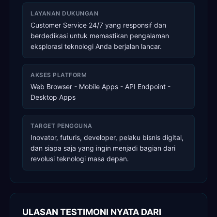
LAYANAN DUKUNGAN
Customer Service 24/7 yang responsif dan
berdedikasi untuk memastikan pengalaman
eksplorasi teknologi Anda berjalan lancar.
AKSES PLATFORM
Web Browser - Mobile Apps - API Endpoint -
Desktop Apps
TARGET PENGGUNA
Inovator, futuris, developer, pelaku bisnis digital,
dan siapa saja yang ingin menjadi bagian dari
revolusi teknologi masa depan.
ULASAN TESTIMONI NYATA DARI