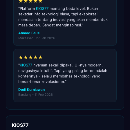
★★★★★
"Platform
KIOS77
memang beda level. Bukan
sekadar info teknologi biasa, tapi eksplorasi
mendalam tentang inovasi yang akan membentuk
masa depan. Sangat menginspirasi."
Ahmad Fauzi
Makassar - 27 Feb 2026
★★★★★
"
KIOS77
nyaman sekali dipakai. UI-nya modern,
navigasinya intuitif. Tapi yang paling keren adalah
kontennya - selalu membahas teknologi yang
benar-benar revolusioner."
Dedi Kurniawan
Bandung - 11 Feb 2026
KIOS77