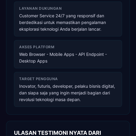
LAYANAN DUKUNGAN
Customer Service 24/7 yang responsif dan
berdedikasi untuk memastikan pengalaman
eksplorasi teknologi Anda berjalan lancar.
AKSES PLATFORM
Web Browser - Mobile Apps - API Endpoint -
Desktop Apps
TARGET PENGGUNA
Inovator, futuris, developer, pelaku bisnis digital,
dan siapa saja yang ingin menjadi bagian dari
revolusi teknologi masa depan.
ULASAN TESTIMONI NYATA DARI