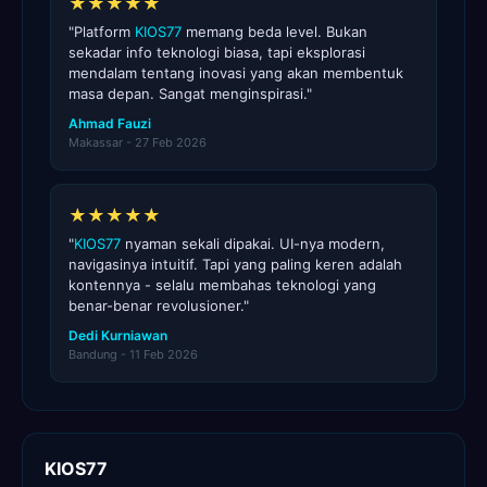
★★★★★
"Platform
KIOS77
memang beda level. Bukan
sekadar info teknologi biasa, tapi eksplorasi
mendalam tentang inovasi yang akan membentuk
masa depan. Sangat menginspirasi."
Ahmad Fauzi
Makassar - 27 Feb 2026
★★★★★
"
KIOS77
nyaman sekali dipakai. UI-nya modern,
navigasinya intuitif. Tapi yang paling keren adalah
kontennya - selalu membahas teknologi yang
benar-benar revolusioner."
Dedi Kurniawan
Bandung - 11 Feb 2026
KIOS77