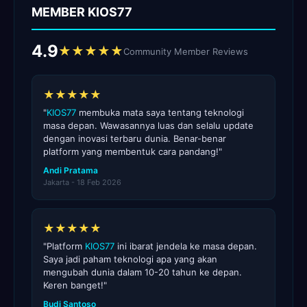
MEMBER KIOS77
4.9
★★★★★
Community Member Reviews
★★★★★
"
KIOS77
membuka mata saya tentang teknologi
masa depan. Wawasannya luas dan selalu update
dengan inovasi terbaru dunia. Benar-benar
platform yang membentuk cara pandang!"
Andi Pratama
Jakarta - 18 Feb 2026
★★★★★
"Platform
KIOS77
ini ibarat jendela ke masa depan.
Saya jadi paham teknologi apa yang akan
mengubah dunia dalam 10-20 tahun ke depan.
Keren banget!"
Budi Santoso