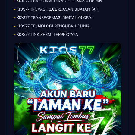
KIOS77 PLATFORM TEKNOLOGI MASA DEPAN
KIOS77 INOVASI KECERDASAN BUATAN (AI)
KIOS77 TRANSFORMASI DIGITAL GLOBAL
KIOS77 TEKNOLOGI PENGUBAH DUNIA
KIOS77 LINK RESMI TERPERCAYA