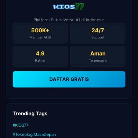
Platform FutureVerse #1 di Indonesia
500K+
24/7
Member Aktif
Support
4.9
Aman
Rating
Terpercaya
DAFTAR GRATIS
Trending Tags
#KIOS77
#TeknologiMasaDepan