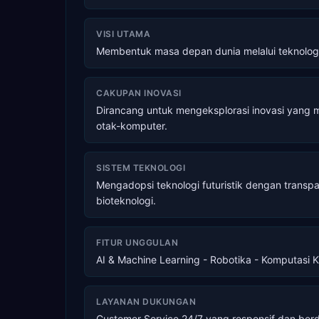
VISI UTAMA
Membentuk masa depan dunia melalui teknologi - 
CAKUPAN INOVASI
Dirancang untuk mengeksplorasi inovasi yang m
otak-komputer.
SISTEM TEKNOLOGI
Mengadopsi teknologi futuristik dengan transpar
bioteknologi.
FITUR UNGGULAN
AI & Machine Learning - Robotika - Komputasi 
LAYANAN DUKUNGAN
Customer Service 24/7 yang responsif dan ber