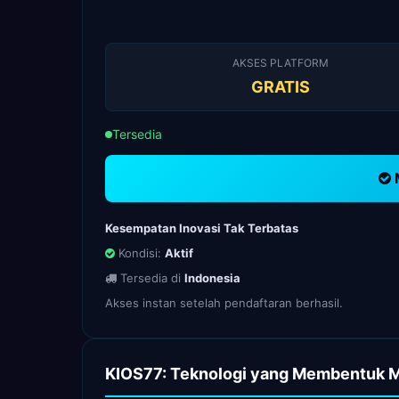
AKSES PLATFORM
GRATIS
Tersedia
Kesempatan Inovasi Tak Terbatas
Kondisi:
Aktif
Tersedia di
Indonesia
Akses instan setelah pendaftaran berhasil.
KIOS77: Teknologi yang Membentuk 