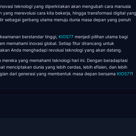
inovasi teknologi yang diperkirakan akan mengubah cara manusia
yang merevolusi cara kita bekerja, hingga transformasi digital yan
ir sebagai gerbang utama menuju dunia masa depan yang penuh
m keamanan berstandar tinggi,
KIOS77
menjadi pilihan utama bagi
am memahami inovasi global. Setiap fitur dirancang untuk
n Anda menghadapi revolusi teknologi yang akan datang.
mereka yang memahami teknologi hari ini. Dengan beradaptasi
t menciptakan dunia yang lebih cerdas, lebih efisien, dan lebih
bagian dari generasi yang membentuk masa depan bersama
KIOS77
!