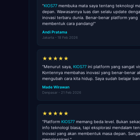
"
KIOS77
membuka mata saya tentang teknologi m
depan. Wawasannya luas dan selalu update deng
inovasi terbaru dunia. Benar-benar platform yang
membentuk cara pandang!"
Andi Pratama
Jakarta - 18 Feb 2026
★★★★★
"Menurut saya,
KIOS77
ini platform yang sangat vi
Kontennya membahas inovasi yang benar-benar a
mengubah cara kita hidup. Saya sudah belajar ban
Made Wirawan
Denpasar - 21 Feb 2026
★★★★★
"Platform
KIOS77
memang beda level. Bukan seka
info teknologi biasa, tapi eksplorasi mendalam te
inovasi yang akan membentuk masa depan. Sanga
menginspirasi."