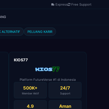
Express
Free Support
ANG
K ALTERNATIF
PELUANG KARIR
KIOS77
Platform FutureVerse #1 di Indonesia
500K+
24/7
Member Aktif
Support
4.9
Aman