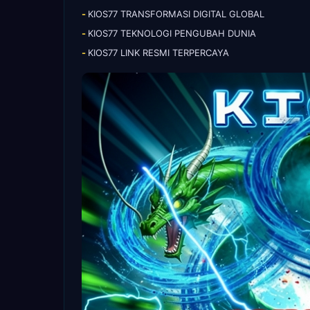
KIOS77 TRANSFORMASI DIGITAL GLOBAL
KIOS77 TEKNOLOGI PENGUBAH DUNIA
KIOS77 LINK RESMI TERPERCAYA