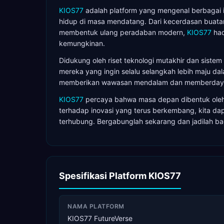
KIOS77
adalah platform yang mengenal berbagai 
hidup di masa mendatang. Dari kecerdasan buatan 
membentuk ulang peradaban modern,
KIOS77
had
kemungkinan.
Didukung oleh riset teknologi mutakhir dan siste
mereka yang ingin selalu selangkah lebih maju dal
memberikan wawasan mendalam dan memberdayaka
KIOS77
percaya bahwa masa depan dibentuk oleh 
terhadap inovasi yang terus berkembang, kita dapa
terhubung. Bergabunglah sekarang dan jadilah 
Spesifikasi Platform KIOS77
NAMA PLATFORM
KIOS77 FutureVerse