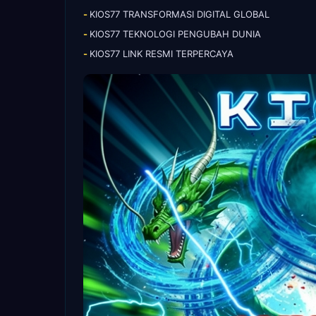
KIOS77 TRANSFORMASI DIGITAL GLOBAL
KIOS77 TEKNOLOGI PENGUBAH DUNIA
KIOS77 LINK RESMI TERPERCAYA