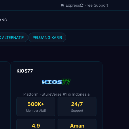
Express
Free Support
ANG
K ALTERNATIF
PELUANG KARIR
KIOS77
Platform FutureVerse #1 di Indonesia
500K+
24/7
Member Aktif
Support
4.9
Aman