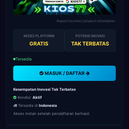
Report incorrect product information.
AKSES PLATFORM
POTENSI INOVASI
GRATIS
TAK TERBATAS
Tersedia
MASUK / DAFTAR
Kesempatan Inovasi Tak Terbatas
Kondisi:
Aktif
Tersedia di
Indonesia
Akses instan setelah pendaftaran berhasil.