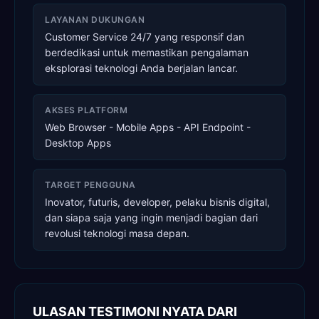
LAYANAN DUKUNGAN
Customer Service 24/7 yang responsif dan
berdedikasi untuk memastikan pengalaman
eksplorasi teknologi Anda berjalan lancar.
AKSES PLATFORM
Web Browser - Mobile Apps - API Endpoint -
Desktop Apps
TARGET PENGGUNA
Inovator, futuris, developer, pelaku bisnis digital,
dan siapa saja yang ingin menjadi bagian dari
revolusi teknologi masa depan.
ULASAN TESTIMONI NYATA DARI