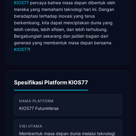
KIOS77
percaya bahwa masa depan dibentuk oleh
mereka yang memahami teknologi hari ini. Dengan
beradaptasi terhadap inovasi yang terus
berkembang, kita dapat menciptakan dunia yang
lebih cerdas, lebih efisien, dan lebih terhubung.
Bergabunglah sekarang dan jadilah bagian dari
generasi yang membentuk masa depan bersama
KIOS77
!
Spesifikasi Platform KIOS77
NAMA PLATFORM
KIOS77 FutureVerse
VISI UTAMA
Membentuk masa depan dunia melalui teknologi